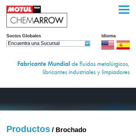
Socios Globales
Idioma
Página de Inicio
Encuentra una Sucursal
Productos
Fabricante Mundial
de fluidos metalúrgicos,
Servicios
libricantes industriales y limpiadores
Soluciones Persona
Equipo
Ambientales
Casos de Exito
Productos
/ Brochado
Contáctenos