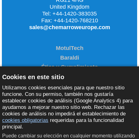
United Kingdom
Tel:
+44-1420-383035
Fax:
+44-1420-768210
sales@chemarroweurope.com
MotulTech
Baraldi
Ética y Cumplimiento
Administrar cookies
Cookies en este sitio
Utilizamos cookies esenciales para que nuestro sitio
funcione. Con su permiso, también nos gustaría
establecer cookies de análisis (Google Analytics 4) para
ayudarnos a mejorar nuestro sitio web. Rechazar las
cookies de análisis no impedirá el establecimiento de
© 2026 Chem Arrow Corporation
cookies obligatorias
requeridas para la funcionalidad
principal.
Puede cambiar su elección en cualquier momento utilizando