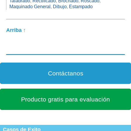
Taladrado
,
Rectificado
,
Brochado
,
Roscado
,
Maquinado General
,
Dibujo
,
Estampado
Arriba ↑
Contáctanos
Producto gratis para evaluación
Casos de Exito