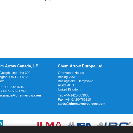
m Arrow Canada, LP
Chem Arrow Europe Ltd
Guelph Line, Unit 302
Grosvenor House
ington, ON L7R 4E2
Basing View
ada
Basingstoke, Hampshire
RG21 4HG
+1-905-332-0216
United Kingdom
:
+1-877-532-1799
escanada@chemarrow.com
Tel:
+44-1420-383035
Fax:
+44-1420-768210
sales@chemarroweurope.com