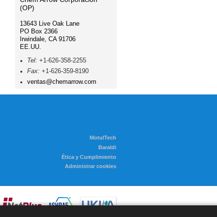
(OP)
13643 Live Oak Lane
PO Box 2366
Irwindale, CA 91706
EE.UU.
Tel:
+1-626-358-2255
Fax:
+1-626-359-8190
ventas@chemarrow.com
MotulTech
Baraldi
Ética y Cumplimiento
Administrar cookies