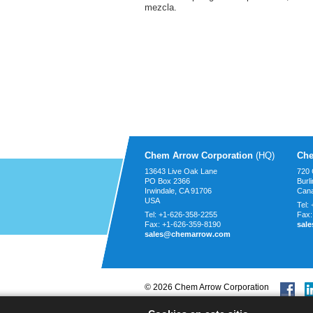
mezcla.
Chem Arrow Corporation
(HQ)
Che
13643 Live Oak Lane
720 
PO Box 2366
Burl
Irwindale, CA
91706
Can
USA
Tel:
Tel:
+1-626-358-2255
Fax
Fax:
+1-626-359-8190
sal
sales@chemarrow.com
© 2026 Chem Arrow Corporation