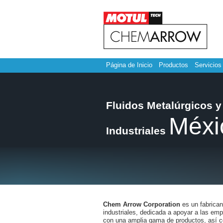
Página de Inicio
Productos
Servicios
Fluidos Metalúrgicos y
Méxi
Industriales
Chem Arrow Corporation
es un fabricant
industriales, dedicada a apoyar a las em
con una amplia gama de productos, así c