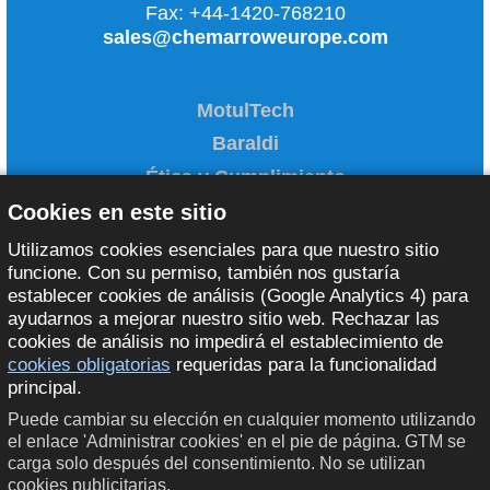
Fax:
+44-1420-768210
sales@chemarroweurope.com
MotulTech
Baraldi
Ética y Cumplimiento
Administrar cookies
Cookies en este sitio
Utilizamos cookies esenciales para que nuestro sitio
funcione. Con su permiso, también nos gustaría
establecer cookies de análisis (Google Analytics 4) para
ayudarnos a mejorar nuestro sitio web. Rechazar las
cookies de análisis no impedirá el establecimiento de
© 2026 Chem Arrow Corporation
cookies obligatorias
requeridas para la funcionalidad
principal.
Puede cambiar su elección en cualquier momento utilizando
el enlace 'Administrar cookies' en el pie de página. GTM se
carga solo después del consentimiento. No se utilizan
cookies publicitarias.