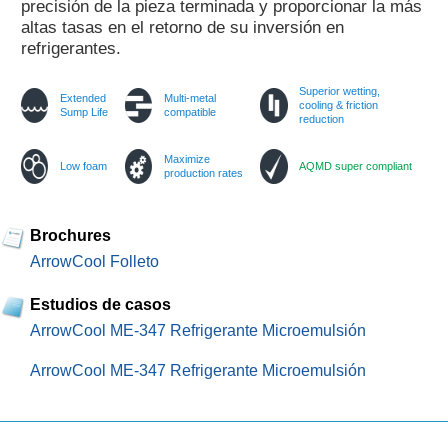
precisión de la pieza terminada y proporcionar la más
altas tasas en el retorno de su inversión en
refrigerantes.
Superior wetting,
Extended
Multi-metal
cooling & friction
Sump Life
compatible
reduction
Maximize
Low foam
AQMD super compliant
production rates
Brochures
ArrowCool Folleto
Estudios de casos
ArrowCool ME-347 Refrigerante Microemulsión
ArrowCool ME-347 Refrigerante Microemulsión