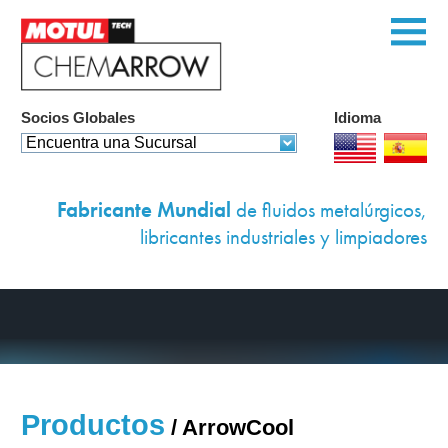
Socios Globales
Idioma
Página de Inicio
Encuentra una Sucursal
Productos
Fabricante Mundial
de fluidos metalúrgicos,
Servicios
libricantes industriales y limpiadores
Soluciones Persona
Equipo
Ambientales
Casos de Exito
Productos
/
ArrowCool
Contáctenos