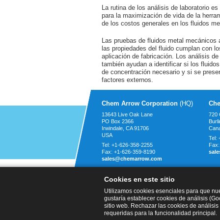
La rutina de los análisis de laboratorio e
para la maximización de vida de la herram
de los costos generales en los fluidos m
Las pruebas de fluidos metal mecánicos 
las propiedades del fluido cumplan con los
aplicación de fabricación. Los análisis de
también ayudan a identificar si los fluidos 
de concentración necesario y si se prese
factores externos.
Chem Arrow Corporation
(HQ)
Che
13643 Live Oak Lane
720 
PO Box 2366
Burl
Irwindale, CA
91706
Can
USA
Tel:
Tel:
+1-626-358-2255
Fax
Fax:
+1-626-359-8190
sal
sales@chemarrow.com
Cookies en este sitio
Utilizamos cookies esenciales para que nue
© 2026 Chem Arrow Corporation
gustaría establecer cookies de análisis (G
sitio web. Rechazar las cookies de análisi
requeridas para la funcionalidad principal.