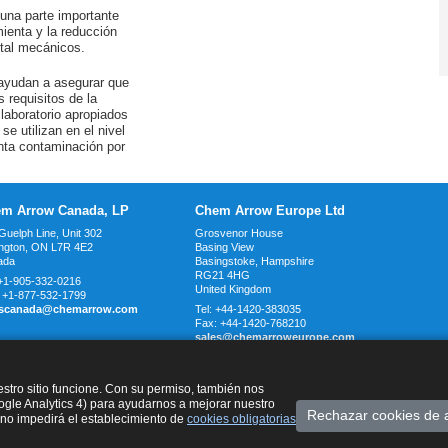
s una parte importante
ienta y la reducción
etal mecánicos.
ayudan a asegurar que
 requisitos de la
 laboratorio apropiados
se utilizan en el nivel
nta contaminación por
m Arrow Canada, LP
Chem Arrow Europe Ltd
Guelph Line, Unit 302
Grosvenor House
ington, ON L7R 4E2
Basing View
ada
Basingstoke, Hampshire
RG21 4HG
+1-905-332-0216
United Kingdom
:
+1-877-532-1799
escanada@chemarrow.com
Tel:
+44-1420-383035
Fax:
+44-1420-768210
sales@chemarroweurope.com
stro sitio funcione. Con su permiso, también nos
oogle Analytics 4) para ayudarnos a mejorar nuestro
Rechazar cookies de a
s no impedirá el establecimiento de
cookies obligatorias