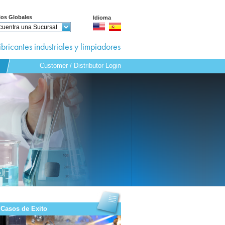
ios Globales
Idioma
cuentra una Sucursal
ibricantes industriales y limpiadores
Customer / Distributor Login
zadas
ribución
Casos de Exito
r Login