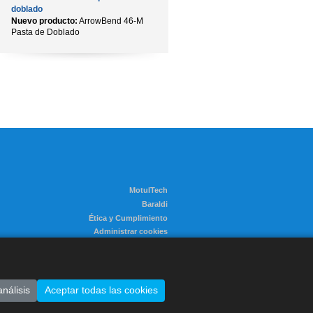
doblado
Nuevo producto:
ArrowBend 46-M
Pasta de Doblado
MotulTech
Baraldi
Ética y Cumplimiento
Administrar cookies
nálisis
Aceptar todas las cookies